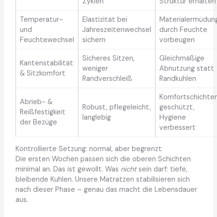
Zyklen
Struktur erhalten
Temperatur-
Elastizität bei
Materialermüdun
und
Jahreszeitenwechsel
durch Feuchte
Feuchtewechsel
sichern
vorbeugen
Sicheres Sitzen,
Gleichmäßige
Kantenstabilität
weniger
Abnutzung statt
& Sitzkomfort
Randverschleiß
Randkuhlen
Komfortschichte
Abrieb- &
Robust, pflegeleicht,
geschützt,
Reißfestigkeit
langlebig
Hygiene
der Bezüge
verbessert
Kontrollierte Setzung: normal, aber begrenzt
Die ersten Wochen passen sich die oberen Schichten
minimal an. Das ist gewollt. Was
nicht
sein darf: tiefe,
bleibende Kuhlen. Unsere Matratzen stabilisieren sich
nach dieser Phase – genau das macht die Lebensdauer
aus.