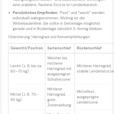
eine stabilere, flachere Stütze im Lendenbereich.
Persönliches Empfinden:
“Fest” und “weich” werden
individuell wahrgenommen. Wichtig ist die
Wirbelsäulenlinie: Sie sollte in Seitenlage möglichst
gerade und in Rückenlage natürlich S-förmig bleiben.
Orientierung: Härtegrad und Kernempfehlungen
Gewicht/Position
Seitenschlaf
Rückenschlaf
Weicher bis
mittlerer
Leicht (z. B. bis ca.
Mittlerer Härtegrad,
Härtegrad mit
60–70 kg)
stabile Lendenstütze
ausgeprägter
Schulterzone
Mittlerer
Mittelfest,
Mittel (z. B. 70–
Härtegrad,
ausgeprägte
90 kg)
gute
Lendenzone
Zonenwirkung