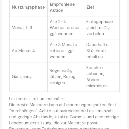
Empfohlene
Nutzungsphase
Ziel
Aktion
Alle 2–4
Einliegephase
Monat 1–3
Wochen drehen,
gleichmäßig
ggf. wenden
verteilen
Alle 3 Monate
Dauerhafte
Ab Monat 4
rotieren, ggf.
Stützkraft
wenden
erhalten
Feuchte
Regelmäßig
abbauen,
Ganzjährig
lüften, Bezug
Abrieb
reinigen
minimieren
Lattenrost: oft unterschätzt
Die beste Matratze kann auf einem ungeeigneten Rost
“durchhängen”. Achte auf ausreichende Leistenanzahl
und geringe Abstände, intakte Gummis und eine mittige
Lendenunterstützung, die zur Matratze passt.