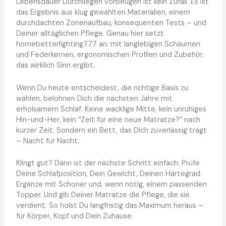
Lebensdauer Durchliegen vorbeugen ist kein Zufall. Es ist
das Ergebnis aus klug gewählten Materialien, einem
durchdachten Zonenaufbau, konsequenten Tests – und
Deiner alltäglichen Pflege. Genau hier setzt
homebetterlighting777 an: mit langlebigen Schäumen
und Federkernen, ergonomischen Profilen und Zubehör,
das wirklich Sinn ergibt.
Wenn Du heute entscheidest, die richtige Basis zu
wählen, belohnen Dich die nächsten Jahre mit
erholsamem Schlaf. Keine wacklige Mitte, kein unruhiges
Hin-und-Her, kein “Zeit für eine neue Matratze?” nach
kurzer Zeit. Sondern ein Bett, das Dich zuverlässig trägt
– Nacht für Nacht.
Klingt gut? Dann ist der nächste Schritt einfach: Prüfe
Deine Schlafposition, Dein Gewicht, Deinen Härtegrad.
Ergänze mit Schoner und, wenn nötig, einem passenden
Topper. Und gib Deiner Matratze die Pflege, die sie
verdient. So holst Du langfristig das Maximum heraus –
für Körper, Kopf und Dein Zuhause.