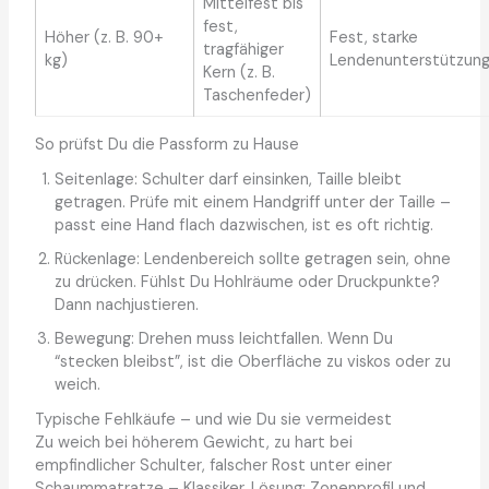
Mittelfest bis
fest,
Höher (z. B. 90+
Fest, starke
tragfähiger
kg)
Lendenunterstützun
Kern (z. B.
Taschenfeder)
So prüfst Du die Passform zu Hause
Seitenlage: Schulter darf einsinken, Taille bleibt
getragen. Prüfe mit einem Handgriff unter der Taille –
passt eine Hand flach dazwischen, ist es oft richtig.
Rückenlage: Lendenbereich sollte getragen sein, ohne
zu drücken. Fühlst Du Hohlräume oder Druckpunkte?
Dann nachjustieren.
Bewegung: Drehen muss leichtfallen. Wenn Du
“stecken bleibst”, ist die Oberfläche zu viskos oder zu
weich.
Typische Fehlkäufe – und wie Du sie vermeidest
Zu weich bei höherem Gewicht, zu hart bei
empfindlicher Schulter, falscher Rost unter einer
Schaummatratze – Klassiker. Lösung: Zonenprofil und