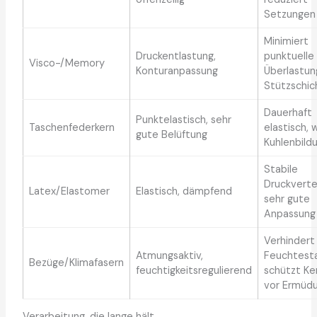
Setzungen
Minimiert
Druckentlastung,
punktuelle
Visco-/Memory
Konturanpassung
Überlastun
Stützschic
Dauerhaft
Punktelastisch, sehr
Taschenfederkern
elastisch, 
gute Belüftung
Kuhlenbild
Stabile
Druckvertei
Latex/Elastomer
Elastisch, dämpfend
sehr gute
Anpassung
Verhindert
Atmungsaktiv,
Feuchtesta
Bezüge/Klimafasern
feuchtigkeitsregulierend
schützt Ke
vor Ermüd
Verarbeitung, die lange hält