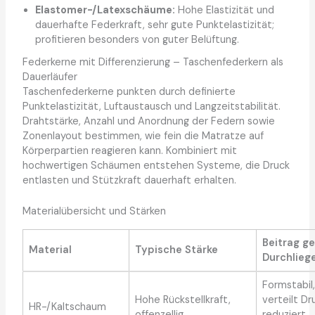
Elastomer-/Latexschäume:
Hohe Elastizität und
dauerhafte Federkraft, sehr gute Punktelastizität;
profitieren besonders von guter Belüftung.
Federkerne mit Differenzierung – Taschenfederkern als
Dauerläufer
Taschenfederkerne punkten durch definierte
Punktelastizität, Luftaustausch und Langzeitstabilität.
Drahtstärke, Anzahl und Anordnung der Federn sowie
Zonenlayout bestimmen, wie fein die Matratze auf
Körperpartien reagieren kann. Kombiniert mit
hochwertigen Schäumen entstehen Systeme, die Druck
entlasten und Stützkraft dauerhaft erhalten.
Materialübersicht und Stärken
Beitrag g
Material
Typische Stärke
Durchlieg
Formstabil,
Hohe Rückstellkraft,
verteilt Dr
HR-/Kaltschaum
offenzellig
reduziert