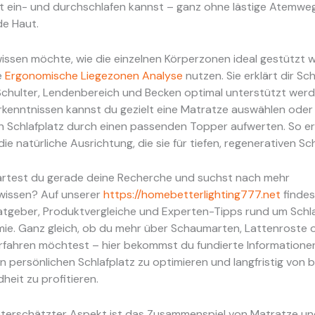
 ein- und durchschlafen kannst – ganz ohne lästige Atemwe
de Haut.
issen möchte, wie die einzelnen Körperzonen ideal gestützt 
e
Ergonomische Liegezonen Analyse
nutzen. Sie erklärt dir Sch
 Schulter, Lendenbereich und Becken optimal unterstützt wer
rkenntnissen kannst du gezielt eine Matratze auswählen oder
 Schlafplatz durch einen passenden Topper aufwerten. So er
die natürliche Ausrichtung, die sie für tiefen, regenerativen Sc
startest du gerade deine Recherche und suchst nach mehr
wissen? Auf unserer
https://homebetterlighting777.net
findes
tgeber, Produktvergleiche und Experten-Tipps rund um Schl
ie. Ganz gleich, ob du mehr über Schaumarten, Lattenroste 
fahren möchtest – hier bekommst du fundierte Informationen,
en persönlichen Schlafplatz zu optimieren und langfristig von 
heit zu profitieren.
unterschätzter Aspekt ist das Zusammenspiel von Matratze un