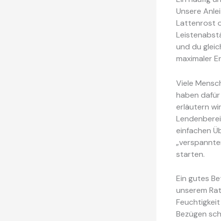
Unsere Anle
Lattenrost 
Leistenabstä
und du gleich
maximaler E
Viele Mensc
haben dafür
erläutern wi
Lendenberei
einfachen Ü
„verspannte
starten.
Ein gutes Be
unserem Ra
Feuchtigkeit
Bezügen scha