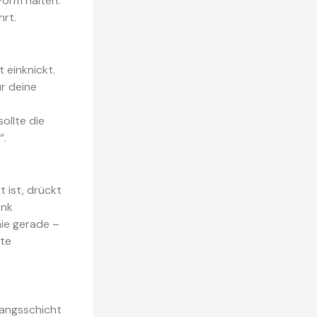
 Form halten.
hrt.
 einknickt.
ür deine
ollte die
“.
 ist, drückt
enk
nie gerade –
lte
gangsschicht