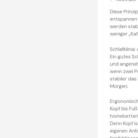
Diese Prinzi
entspannen 
werden stabi
weniger „Ka
Schlafklima
Ein gutes Sc
und angenehm
wenn zwei P
stabiler das
Morgen.
Ergonomisch
Kopf bis Fuß
homebetterl
Denn Kopf ist
eigenen Anfo