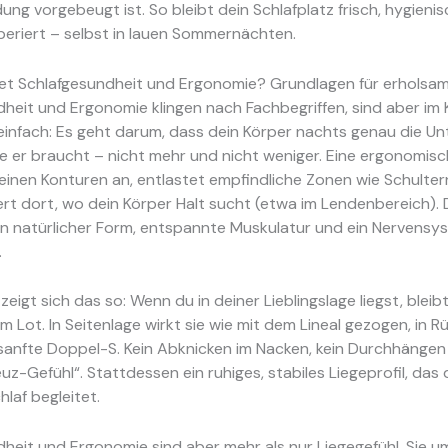
ung vorgebeugt ist. So bleibt dein Schlafplatz frisch, hygieni
periert – selbst in lauen Sommernächten.
t Schlafgesundheit und Ergonomie? Grundlagen für erholsa
heit und Ergonomie klingen nach Fachbegriffen, sind aber im 
einfach: Es geht darum, dass dein Körper nachts genau die U
e er braucht – nicht mehr und nicht weniger. Eine ergonomis
einen Konturen an, entlastet empfindliche Zonen wie Schulter
iert dort, wo dein Körper Halt sucht (etwa im Lendenbereich). D
in natürlicher Form, entspannte Muskulatur und ein Nervensy
.
 zeigt sich das so: Wenn du in deiner Lieblingslage liegst, bleibt
im Lot. In Seitenlage wirkt sie wie mit dem Lineal gezogen, in 
e sanfte Doppel-S. Kein Abknicken im Nacken, kein Durchhängen
euz-Gefühl“. Stattdessen ein ruhiges, stabiles Liegeprofil, das
hlaf begleitet.
heit und Ergonomie sind aber mehr als nur Liegegefühl. Sie 