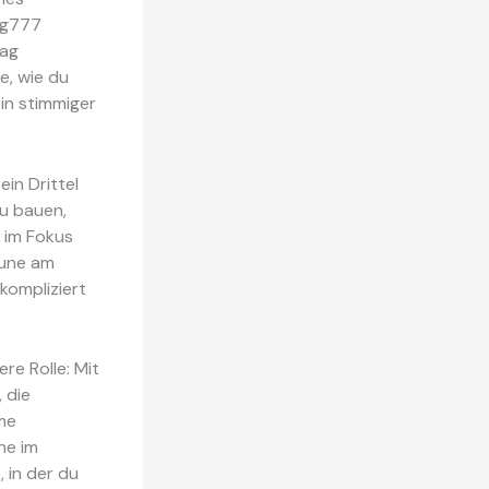
ing777
tag
e, wie du
in stimmiger
ein Drittel
zu bauen,
e im Fokus
aune am
kompliziert
re Rolle: Mit
 die
me
he im
 in der du