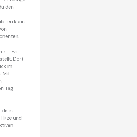
 du den
lieren kann
 von
onenten.
en – wir
ellt. Dort
uck im
. Mit
n
en Tag
dir in
u Hitze und
ktiven