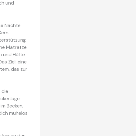
sch und
me Nächte
Kern
nterstützung
che Matratze
n und Hüfte
as Ziel: eine
stem, das zur
 die
Rückenlage
 im Becken,
 dich mühelos
umfassen das