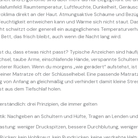
lafumfeld: Raumtemperatur, Luftfeuchte, Dunkelheit, Geräus
roklima direkt an der Haut. Atmungsaktive Schäume und Bezü
Feuchtigkeit entweichen kann und Wärme sich nicht staut. Das 
ht schwitzt oder generell ein ausgeglichenes Temperaturverh
n Bett, das frisch bleibt, auch wenn die Nacht lang wird.
t du, dass etwas nicht passt? Typische Anzeichen sind häuf
chsel, taube Arme, einschlafende Hände, verspannte Schulter
terer Rücken. Wenn du morgens „wie gerädert“ aufstehst, ist
iner Matratze oft der Schlüsselhebel. Eine passende Matratz
g von Anfang an gleichmäßig und verhindert damit kleine Stre
st aus dem Tiefschlaf holen.
rständlich: drei Prinzipien, die immer gelten
tik: Nachgeben an Schultern und Hüfte, Tragen an Lenden un
astung: weniger Druckspitzen, bessere Durchblutung, wenig
 Rücken: kein Hohlkreuz, kein Rundrücken, keine verdrehte Halt