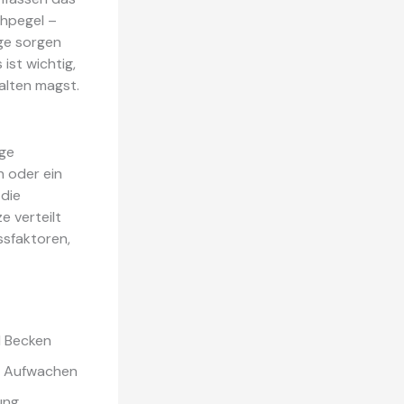
chpegel –
ge sorgen
ist wichtig,
alten magst.
ige
n oder ein
 die
e verteilt
ssfaktoren,
d Becken
er Aufwachen
ung