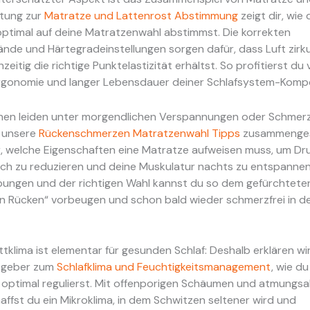
itung zur
Matratze und Lattenrost Abstimmung
zeigt dir, wie
optimal auf deine Matratzenwahl abstimmst. Die korrekten
nde und Härtegradeinstellungen sorgen dafür, dass Luft zirku
zeitig die richtige Punktelastizität erhältst. So profitierst du
rgonomie und langer Lebensdauer deiner Schlafsystem-Komp
hen leiden unter morgendlichen Verspannungen oder Schmerz
 unsere
Rückenschmerzen Matratzenwahl Tipps
zusammengest
r, welche Eigenschaften eine Matratze aufweisen muss, um Dr
ch zu reduzieren und deine Muskulatur nachts zu entspannen
bungen und der richtigen Wahl kannst du so dem gefürchtete
n Rücken“ vorbeugen und schon bald wieder schmerzfrei in d
ttklima ist elementar für gesunden Schlaf: Deshalb erklären wir 
tgeber zum
Schlafklima und Feuchtigkeitsmanagement
, wie d
 optimal regulierst. Mit offenporigen Schäumen und atmungsa
ffst du ein Mikroklima, in dem Schwitzen seltener wird und