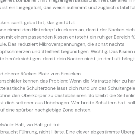
agieren, kombiniert mit tragfähigen Basisschichten, die alles in
 ist ein Liegegefühl, das weich aufnimmt und zugleich stabil fü
ken: sanft gebettet, klar gestützt
ne nimmt den Hinterkopf druckarm an, damit der Nacken nicht
on mit einem passenden Kissen entsteht ein ruhiger Bereich f
ule. Das reduziert Mikroverspannungen, die sonst nachts
fschmerzen und Steifheit begünstigen. Wichtig: Das Kissen s
te berücksichtigen, damit dein Nacken nicht „in der Luft hängt
d oberer Rücken: Platz zum Einsinken
nschläfer kennen das Problem: Wenn die Matratze hier zu hart
ktelastische Schulterzone lässt dich rund um das Schultergel
hne den Oberkörper zu destabilisieren. So bleibt die Seitenli
t dich seltener aus Unbehagen. Wer breite Schultern hat, sol
uf eine spürbar nachgiebige Zone achten.
säule: Halt, wo Halt gut tut
 braucht Führung, nicht Härte. Eine clever abgestimmte Über