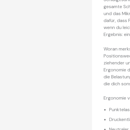
gesamte Sch
und das Mik
dafür, dass 
wenn du leic
Ergebnis: ei
Woran merks
Positionswe
ziehender un
Ergonomie de
die Belastun
die dich son
Ergonomie ve
Punktelas
Druckentl
Neutraler