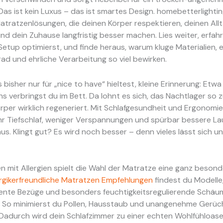
 Das ist kein Luxus – das ist smartes Design. homebetterlight
atratzenlösungen, die deinen Körper respektieren, deinen All
und dein Zuhause langfristig besser machen. Lies weiter, erfahr
etup optimierst, und finde heraus, warum kluge Materialien, e
rad und ehrliche Verarbeitung so viel bewirken.
bisher nur für „nice to have“ hieltest, kleine Erinnerung: Etwa 
s verbringst du im Bett. Da lohnt es sich, das Nachtlager so 
rper wirklich regeneriert. Mit Schlafgesundheit und Ergonomi
hr Tiefschlaf, weniger Verspannungen und spürbar bessere L
s. Klingt gut? Es wird noch besser – denn vieles lässt sich un
 mit Allergien spielt die Wahl der Matratze eine ganz besonde
ergikerfreundliche Matratzen Empfehlungen
findest du Modelle,
tente Bezüge und besonders feuchtigkeitsregulierende Schäu
. So minimierst du Pollen, Hausstaub und unangenehme Gerüc
 Dadurch wird dein Schlafzimmer zu einer echten Wohlfühloase,