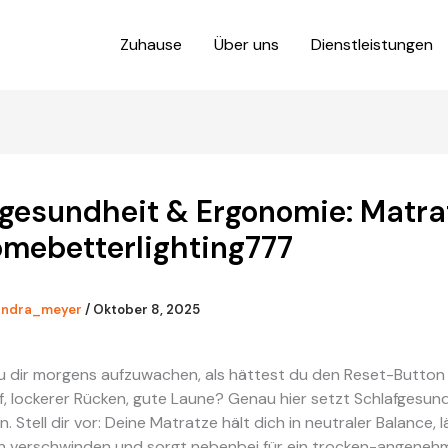
Zuhause
Über uns
Dienstleistungen
fgesundheit & Ergonomie: Matra
omebetterlighting777
andra_meyer
/
Oktober 8, 2025
 dir morgens aufzuwachen, als hättest du den Reset-Button
f, lockerer Rücken, gute Laune? Genau hier setzt Schlafgesun
 Stell dir vor: Deine Matratze hält dich in neutraler Balance, l
n verschwinden und sorgt nebenbei für ein trocken-angeneh