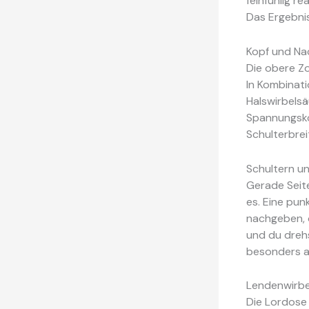
feinfühlig re
Das Ergebnis
Kopf und Nac
Die obere Zo
In Kombinati
Halswirbelsä
Spannungskop
Schulterbrei
Schultern un
Gerade Seite
es. Eine pun
nachgeben, o
und du drehs
besonders a
Lendenwirbel
Die Lordose