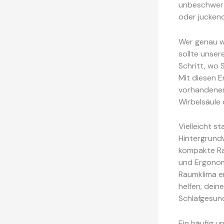
unbeschwert
oder jucken
Wer genau w
sollte unser
Schritt, wo
Mit diesen E
vorhandenen
Wirbelsäule 
Vielleicht 
Hintergrund
kompakte Ra
und Ergonom
Raumklima er
helfen, dein
Schlafgesund
Ein häufig 