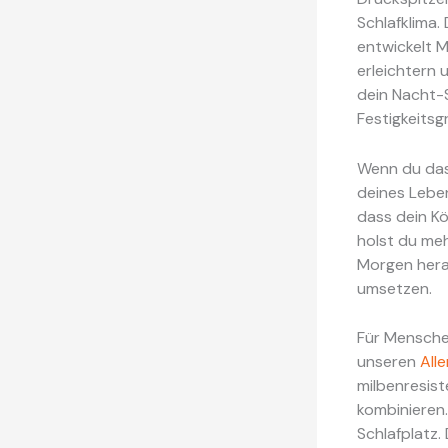
Schlafklima.
entwickelt M
erleichtern 
dein Nacht-S
Festigkeitsg
Wenn du das 
deines Leben
dass dein Kö
holst du me
Morgen herau
umsetzen.
Für Menschen
unseren
All
milbenresis
kombinieren
Schlafplatz.