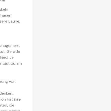
skeln
phasen
ssere Laune,
e-Management
tst. Gerade
hied. Je
r bist du am
zung von
denken.
ion hat ihre
ten, die