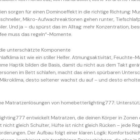
pien sorgen für einen Dominoeffekt in die richtige Richtung: Mu
schneller, Mikro-Aufwachreaktionen gehen runter, Tiefschlaf
ler. Und ja – du spürst das im Alltag: mehr Konzentration, be
ffee muss das regeln“-Momente.
: die unterschätzte Komponente
hlafklima ist wie ein stiller Helfer. Atmungsaktivität, Feucht
e Haptik bilden die Basis, damit du nicht aus dem Takt gerä
ersonen im Bett schlafen, macht das einen spürbaren Untersc
 Mikroklima, desto seltener wachst du auf – und desto erholte
e Matratzenlösungen von homebetterlighting777: Unterstüt
ighting777 entwickelt Matratzen, die deinen Körper in Zonen 
 nicht gleich Schulter, Hüfte ist nicht gleich Rücken – jede Reg
rderungen. Der Aufbau folgt einer klaren Logik: Komfortschich