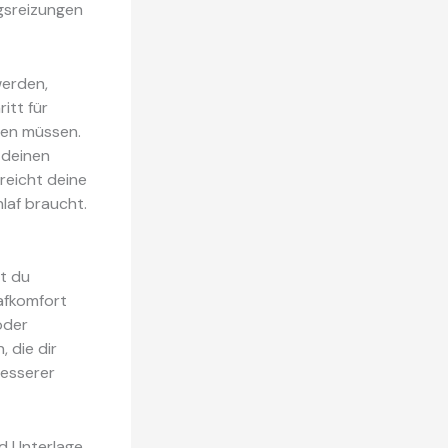
gsreizungen
werden,
ritt für
den müssen.
 deinen
reicht deine
hlaf braucht.
t du
afkomfort
oder
 die dir
besserer
d Unterlage.